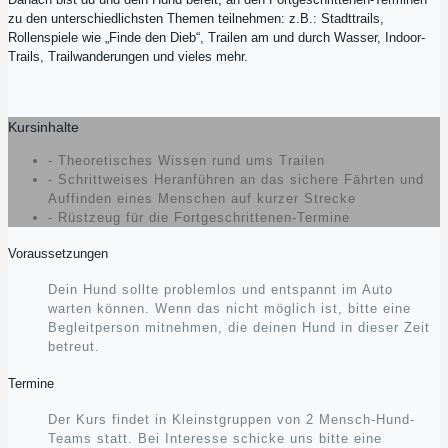
zu den unterschiedlichsten Themen teilnehmen: z.B.: Stadttrails,
Rollenspiele wie „Finde den Dieb“, Trailen am und durch Wasser, Indoor-
Trails, Trailwanderungen und vieles mehr.
Kursinhalte
- Theoretisches Wissen rund ums Trailen
- Schrittweises Heranführen an das sichere Fährten und
Auffinden eines Menschen auf kurzer Strecke
- Rüstzeug für die Fortgeschrittenen-Termine
Voraussetzungen
Dein Hund sollte problemlos und entspannt im Auto
warten können. Wenn das nicht möglich ist, bitte eine
Begleitperson mitnehmen, die deinen Hund in dieser Zeit
betreut.
Termine
Der Kurs findet in Kleinstgruppen von 2 Mensch-Hund-
Teams statt. Bei Interesse schicke uns bitte eine