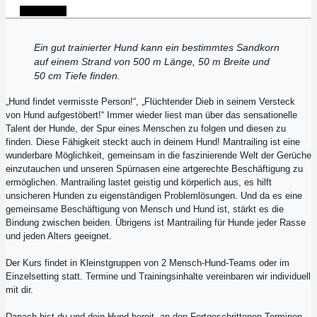
Anmelden
Ein gut trainierter Hund kann ein bestimmtes Sandkorn
auf einem Strand von 500 m Länge, 50 m Breite und
50 cm Tiefe finden.
„Hund findet vermisste Person!“, „Flüchtender Dieb in seinem Versteck
von Hund aufgestöbert!“ Immer wieder liest man über das sensationelle
Talent der Hunde, der Spur eines Menschen zu folgen und diesen zu
finden. Diese Fähigkeit steckt auch in deinem Hund! Mantrailing ist eine
wunderbare Möglichkeit, gemeinsam in die faszinierende Welt der Gerüche
einzutauchen und unseren Spürnasen eine artgerechte Beschäftigung zu
ermöglichen. Mantrailing lastet geistig und körperlich aus, es hilft
unsicheren Hunden zu eigenständigen Problemlösungen. Und da es eine
gemeinsame Beschäftigung von Mensch und Hund ist, stärkt es die
Bindung zwischen beiden. Übrigens ist Mantrailing für Hunde jeder Rasse
und jeden Alters geeignet.
Der Kurs findet in Kleinstgruppen von 2 Mensch-Hund-Teams oder im
Einzelsetting statt. Termine und Trainingsinhalte vereinbaren wir individuell
mit dir.
Danach bist du und dein Hund bereit, an den Fortgeschrittenen-Terminen